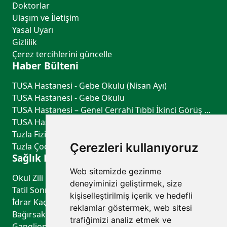
Doktorlar
Ulaşım ve İletişim
Yasal Uyarı
Gizlilik
Çerez tercihlerini güncelle
Haber Bülteni
TUSA Hastanesi - Gebe Okulu (Nisan Ayı)
TUSA Hastanesi - Gebe Okulu
TUSA Hastanesi – Genel Cerrahi Tıbbi İkinci Görüş Hizmeti
TUSA Hastanesi – Göğüs Hastalıkları Tıbbi İkinci Görüş Hizmeti
Tuzla Fiziksel Tıp ve Rehabilitasyon - TUSA Hastanesi
Çerezleri kullanıyoruz
Tuzla Çocuk Sağlığı ve Hastalıkları - TUSA Hastanesi
Sağlık Rehberi
Web sitemizde gezinme
Okul Zili Çalmadan Önce: Çocuğunuzun Sağlık Kontrol Listesi
deneyiminizi geliştirmek, size
Tatil Sonrası Uyku Düzeni ve Biyolojik Saati Yeniden Dengelemenin Yolları
kişiselleştirilmiş içerik ve hedefli
İdrar Kaçırma Belirtileri, Nedenleri ve Tedavi Yöntemleri
reklamlar göstermek, web sitesi
Bağırsak Sağlığının Genel Sağlık Üzerindeki Etkileri
trafiğimizi analiz etmek ve
Ganglion Kisti ve Baker Kisti Aspirasyonu (El, El Bileği ve Diz Bölgesindeki Kistlerin Boşaltılması)