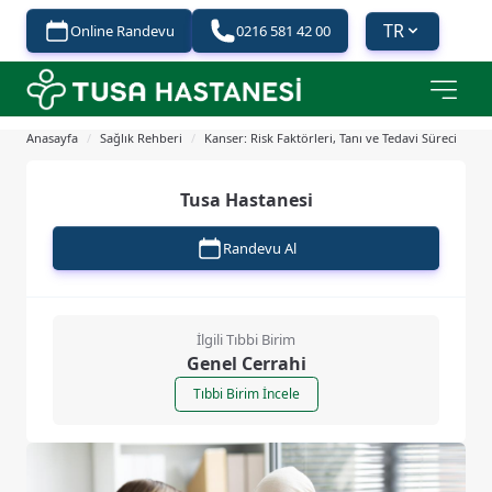
TR
Online Randevu
0216 581 42 00
Anasayfa
/
Sağlık Rehberi
/
Kanser: Risk Faktörleri, Tanı ve Tedavi Süreci
Tusa Hastanesi
Randevu Al
İlgili Tıbbi Birim
Genel Cerrahi
Tıbbi Birim İncele