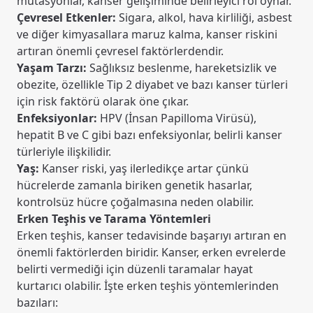
mutasyonlar, kanser gelişiminde belirleyici rol oynar.
Çevresel Etkenler:
Sigara, alkol, hava kirliliği, asbest
ve diğer kimyasallara maruz kalma, kanser riskini
artıran önemli çevresel faktörlerdendir.
Yaşam Tarzı:
Sağlıksız beslenme, hareketsizlik ve
obezite, özellikle Tip 2 diyabet ve bazı kanser türleri
için risk faktörü olarak öne çıkar.
Enfeksiyonlar:
HPV (İnsan Papilloma Virüsü),
hepatit B ve C gibi bazı enfeksiyonlar, belirli kanser
türleriyle ilişkilidir.
Yaş:
Kanser riski, yaş ilerledikçe artar çünkü
hücrelerde zamanla biriken genetik hasarlar,
kontrolsüz hücre çoğalmasına neden olabilir.
Erken Teşhis ve Tarama Yöntemleri
Erken teşhis, kanser tedavisinde başarıyı artıran en
önemli faktörlerden biridir. Kanser, erken evrelerde
belirti vermediği için düzenli taramalar hayat
kurtarıcı olabilir. İşte erken teşhis yöntemlerinden
bazıları: