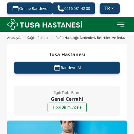
TR
Online Randevu
0216 581 42 00
Anasayfa
/
Sağlık Rehberi
/
Reflü Hastalığı: Nedenleri, Belirtileri ve Tedavi Seç
Tusa Hastanesi
Randevu Al
İlgili Tıbbi Birim
Genel Cerrahi
Tıbbi Birim İncele