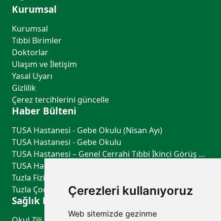
Kurumsal
Kurumsal
Tıbbi Birimler
Doktorlar
Ulaşım ve İletişim
Yasal Uyarı
Gizlilik
Çerez tercihlerini güncelle
Haber Bülteni
TUSA Hastanesi - Gebe Okulu (Nisan Ayı)
TUSA Hastanesi - Gebe Okulu
TUSA Hastanesi – Genel Cerrahi Tıbbi İkinci Görüş Hizmeti
TUSA Hastanesi – Göğüs Hastalıkları Tıbbi İkinci Görüş Hizmeti
Tuzla Fiziksel Tıp ve Rehabilitasyon - TUSA Hastanesi
Çerezleri kullanıyoruz
Tuzla Çocuk Sağlığı ve Hastalıkları - TUSA Hastanesi
Sağlık Rehberi
Web sitemizde gezinme
Okul Zili Çalmadan Önce: Çocuğunuzun Sağlık Kontrol Listesi