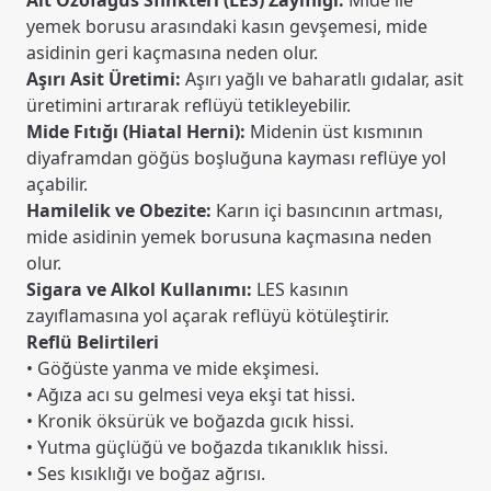
Alt Özofagus Sfinkteri (LES) Zayıflığı:
Mide ile
yemek borusu arasındaki kasın gevşemesi, mide
asidinin geri kaçmasına neden olur.
Aşırı Asit Üretimi:
Aşırı yağlı ve baharatlı gıdalar, asit
üretimini artırarak reflüyü tetikleyebilir.
Mide Fıtığı (Hiatal Herni):
Midenin üst kısmının
diyaframdan göğüs boşluğuna kayması reflüye yol
açabilir.
Hamilelik ve Obezite:
Karın içi basıncının artması,
mide asidinin yemek borusuna kaçmasına neden
olur.
Sigara ve Alkol Kullanımı:
LES kasının
zayıflamasına yol açarak reflüyü kötüleştirir.
Reflü Belirtileri
• Göğüste yanma ve mide ekşimesi.
• Ağıza acı su gelmesi veya ekşi tat hissi.
• Kronik öksürük ve boğazda gıcık hissi.
• Yutma güçlüğü ve boğazda tıkanıklık hissi.
• Ses kısıklığı ve boğaz ağrısı.