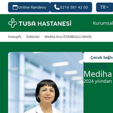
TR
Online Randevu
0216 581 42 00
Kurumsa
Anasayfa
/
Doktorlar
/
Mediha Arzu İSTANBULLU MAVİŞ
Çocuk Sağlı
Uzm. Dr.
Mediha
2024 yılından