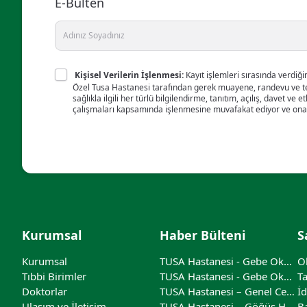
E-Bülten
Kişisel Verilerin İşlenmesi:
Kayıt işlemleri sırasında verdiğim
Özel Tusa Hastanesi tarafından gerek muayene, randevu ve ted
sağlıkla ilgili her türlü bilgilendirme, tanıtım, açılış, davet ve et
çalışmaları kapsamında işlenmesine muvafakat ediyor ve ona
Kurumsal
Haber Bülteni
S
Kurumsal
TUSA Hastanesi - Gebe Okulu (Nisan Ayı)
Tıbbi Birimler
TUSA Hastanesi - Gebe Okulu
Doktorlar
TUSA Hastanesi – Genel Cerrahi Tıbbi İkinci Görüş Hizmeti
Ulaşım ve İletişim
TUSA Hastanesi – Göğüs Hastalıkları Tıbbi İkinci Görüş Hizmeti