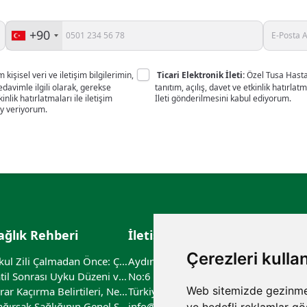
+90
 kişisel veri ve iletişim bilgilerimin,
Ticari Elektronik İleti:
Özel Tusa Hastan
avimle ilgili olarak, gerekse
tanıtım, açılış, davet ve etkinlik hatırlat
kinlik hatırlatmaları ile iletişim
İleti gönderilmesini kabul ediyorum.
y veriyorum.
ağlık Rehberi
İletişim
Çerezleri kulla
Okul Zili Çalmadan Önce: Çocuğunuzun Sağlık Kontrol Listesi
Aydıntepe Mah. Güzin Sk.
Tatil Sonrası Uyku Düzeni ve Biyolojik Saati Yeniden Dengelemenin Yolları
No:6 34959 Tuzla/İstanbul,
Web sitemizde gezinme d
İdrar Kaçırma Belirtileri, Nedenleri ve Tedavi Yöntemleri
Türkiye
Bağırsak Sağlığının Genel Sağlık Üzerindeki Etkileri
info@tusahastanesi.com