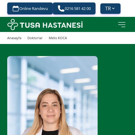
TR
Online Randevu
0216 581 42 00
Anasayfa
/
Doktorlar
/
Melis KOCA