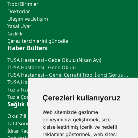
Tıbbi Birimler
Doktorlar
Ulaşım ve İletişim
Yasal Uyarı
Gizlilik
Çerez tercihlerini güncelle
Haber Bülteni
TUSA Hastanesi - Gebe Okulu (Nisan Ayı)
TUSA Hastanesi - Gebe Okulu
TUSA Hastanesi – Genel Cerrahi Tıbbi İkinci Görüş Hizmeti
TUSA Hastanesi – Göğüs Hastalıkları Tıbbi İkinci Görüş Hizmeti
Tuzla Fiziksel Tıp ve Rehabilitasyon - TUSA Hastanesi
Çerezleri kullanıyoruz
Tuzla Çocuk Sağlığı ve Hastalıkları - TUSA Hastanesi
Sağlık Rehberi
Web sitemizde gezinme
Okul Zili Çalmadan Önce: Çocuğunuzun Sağlık Kontrol Listesi
deneyiminizi geliştirmek, size
Tatil Sonrası Uyku Düzeni ve Biyolojik Saati Yeniden Dengelemenin Yolları
kişiselleştirilmiş içerik ve hedefli
İdrar Kaçırma Belirtileri, Nedenleri ve Tedavi Yöntemleri
reklamlar göstermek, web sitesi