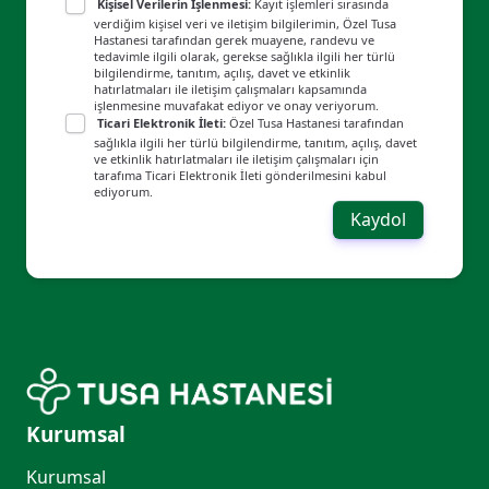
Kişisel Verilerin İşlenmesi:
Kayıt işlemleri sırasında
Aşırı Adet Kanaması
verdiğim kişisel veri ve iletişim bilgilerimin, Özel Tusa
Hastanesi tarafından gerek muayene, randevu ve
Cinsel Danışmanlık
tedavimle ilgili olarak, gerekse sağlıkla ilgili her türlü
bilgilendirme, tanıtım, açılış, davet ve etkinlik
hatırlatmaları ile iletişim çalışmaları kapsamında
Gebelik Takibi
işlenmesine muvafakat ediyor ve onay veriyorum.
Ticari Elektronik İleti:
Özel Tusa Hastanesi tarafından
Menopoz Tedavisi
sağlıkla ilgili her türlü bilgilendirme, tanıtım, açılış, davet
ve etkinlik hatırlatmaları ile iletişim çalışmaları için
Myoma Uteri Tedavisi
tarafıma Ticari Elektronik İleti gönderilmesini kabul
ediyorum.
Kaydol
Riskli Gebelik
Sezaryen Doğum
Normal Doğum
Sezeryan Sonrası Normal Doğum (SSVD)
Kürtaj
Kolposkopi
Kurumsal
Kurumsal