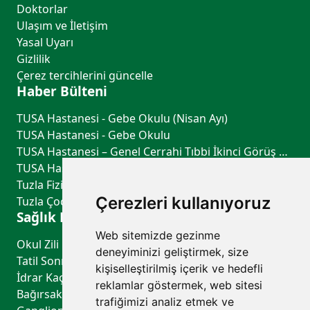
Doktorlar
Ulaşım ve İletişim
Yasal Uyarı
Gizlilik
Çerez tercihlerini güncelle
Haber Bülteni
TUSA Hastanesi - Gebe Okulu (Nisan Ayı)
TUSA Hastanesi - Gebe Okulu
TUSA Hastanesi – Genel Cerrahi Tıbbi İkinci Görüş Hizmeti
TUSA Hastanesi – Göğüs Hastalıkları Tıbbi İkinci Görüş Hizmeti
Tuzla Fiziksel Tıp ve Rehabilitasyon - TUSA Hastanesi
Çerezleri kullanıyoruz
Tuzla Çocuk Sağlığı ve Hastalıkları - TUSA Hastanesi
Sağlık Rehberi
Web sitemizde gezinme
Okul Zili Çalmadan Önce: Çocuğunuzun Sağlık Kontrol Listesi
deneyiminizi geliştirmek, size
Tatil Sonrası Uyku Düzeni ve Biyolojik Saati Yeniden Dengelemenin Yolları
kişiselleştirilmiş içerik ve hedefli
İdrar Kaçırma Belirtileri, Nedenleri ve Tedavi Yöntemleri
reklamlar göstermek, web sitesi
Bağırsak Sağlığının Genel Sağlık Üzerindeki Etkileri
trafiğimizi analiz etmek ve