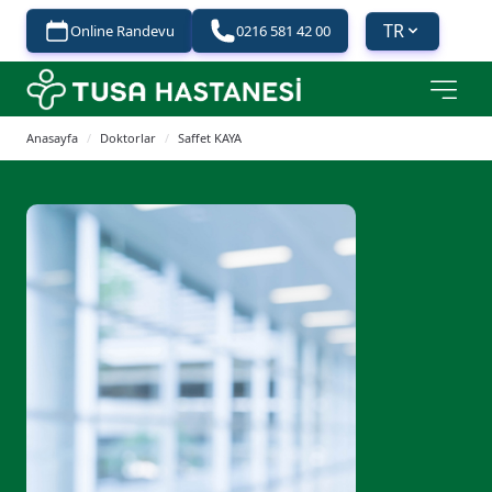
TR
Online Randevu
0216 581 42 00
Anasayfa
/
Doktorlar
/
Saffet KAYA