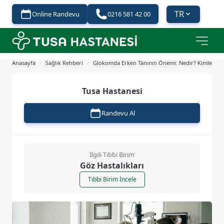
TR
Online Randevu
0216 581 42 00
Anasayfa
/
Sağlık Rehberi
/
Glokomda Erken Tanının Önemi: Nedir? Kimler Risk
Tusa Hastanesi
Randevu Al
İlgili Tıbbi Birim
Göz Hastalıkları
Tıbbi Birim İncele