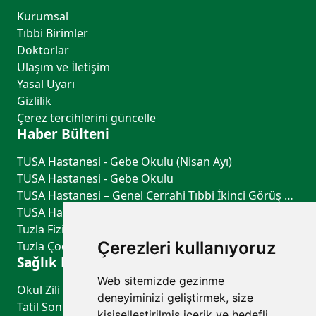
Kurumsal
Tıbbi Birimler
Doktorlar
Ulaşım ve İletişim
Yasal Uyarı
Gizlilik
Çerez tercihlerini güncelle
Haber Bülteni
TUSA Hastanesi - Gebe Okulu (Nisan Ayı)
TUSA Hastanesi - Gebe Okulu
TUSA Hastanesi – Genel Cerrahi Tıbbi İkinci Görüş Hizmeti
TUSA Hastanesi – Göğüs Hastalıkları Tıbbi İkinci Görüş Hizmeti
Tuzla Fiziksel Tıp ve Rehabilitasyon - TUSA Hastanesi
Çerezleri kullanıyoruz
Tuzla Çocuk Sağlığı ve Hastalıkları - TUSA Hastanesi
Sağlık Rehberi
Web sitemizde gezinme
Okul Zili Çalmadan Önce: Çocuğunuzun Sağlık Kontrol Listesi
deneyiminizi geliştirmek, size
Tatil Sonrası Uyku Düzeni ve Biyolojik Saati Yeniden Dengelemenin Yolları
kişiselleştirilmiş içerik ve hedefli