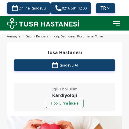
TR
Online Randevu
0216 581 42 00
Anasayfa
/
Sağlık Rehberi
/
Kalp Sağlığınızı Korumanın Yolları
Tusa Hastanesi
Randevu Al
İlgili Tıbbi Birim
Kardiyoloji
Tıbbi Birim İncele