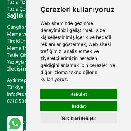
Tuzla Fiziksel Tıp ve Rehabilitasyon - TUSA Hastanesi
Çerezleri kullanıyoruz
Tuzla Çocuk Sağlığı ve Hastalıkları - TUSA Hastanesi
Sağlık Rehberi
Web sitemizde gezinme
Ganglion Kisti ve Baker Kisti Aspirasyonu (El, El Bileği ve Diz Bölgesindeki Kistlerin Boşaltılması)
deneyiminizi geliştirmek, size
Meme ve Tiroid Kist Aspirasyonu (Kistlerin Boşaltılması)
kişiselleştirilmiş içerik ve hedefli
Tiroid İnce İğne Aspirasyon Biyopsisi (Tiroid Nodülünden Parça Alınması)
reklamlar göstermek, web sitesi
Meme Tru-Cut Biyopsi (Meme Kitlesinden Parça Alınması)
trafiğimizi analiz etmek ve
Tatile Çıkmadan Önce Sağlığınızı Kontrol Ettiniz mi?
ziyaretçilerimizin nereden
Yaz Aylarında Böbrek Sağlığını Korumanın Yolları
geldiğini anlamak için çerezleri ve
İletişim
diğer izleme teknolojilerini
kullanıyoruz.
Aydıntepe Mah. Güzin Sk. No:6 34959 Tuzla/İstanbul,
Türkiye
info@tusahastanesi.com
Kabul et
0216 581 42 00
Reddet
Tercihleri değiştir
© 2026 by Özel Tusa Hastanesi. Tüm hakları saklıdır.
Made by
advist