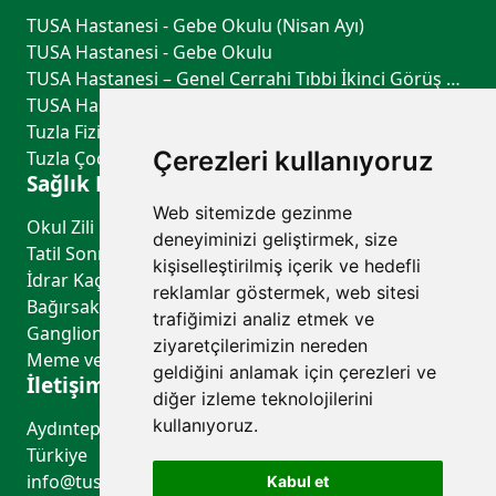
TUSA Hastanesi - Gebe Okulu (Nisan Ayı)
TUSA Hastanesi - Gebe Okulu
TUSA Hastanesi – Genel Cerrahi Tıbbi İkinci Görüş Hizmeti
TUSA Hastanesi – Göğüs Hastalıkları Tıbbi İkinci Görüş Hizmeti
Tuzla Fiziksel Tıp ve Rehabilitasyon - TUSA Hastanesi
Çerezleri kullanıyoruz
Tuzla Çocuk Sağlığı ve Hastalıkları - TUSA Hastanesi
Sağlık Rehberi
Web sitemizde gezinme
Okul Zili Çalmadan Önce: Çocuğunuzun Sağlık Kontrol Listesi
deneyiminizi geliştirmek, size
Tatil Sonrası Uyku Düzeni ve Biyolojik Saati Yeniden Dengelemenin Yolları
kişiselleştirilmiş içerik ve hedefli
İdrar Kaçırma Belirtileri, Nedenleri ve Tedavi Yöntemleri
reklamlar göstermek, web sitesi
Bağırsak Sağlığının Genel Sağlık Üzerindeki Etkileri
trafiğimizi analiz etmek ve
Ganglion Kisti ve Baker Kisti Aspirasyonu (El, El Bileği ve Diz Bölgesindeki Kistlerin Boşaltılması)
ziyaretçilerimizin nereden
Meme ve Tiroid Kist Aspirasyonu (Kistlerin Boşaltılması)
geldiğini anlamak için çerezleri ve
İletişim
diğer izleme teknolojilerini
kullanıyoruz.
Aydıntepe Mah. Güzin Sk. No:6 34959 Tuzla/İstanbul,
Türkiye
info@tusahastanesi.com
Kabul et