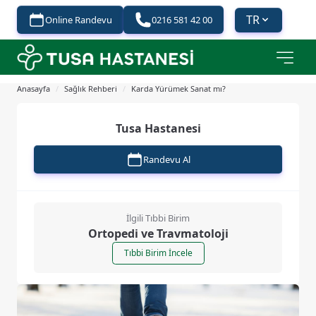
TR
Online Randevu
0216 581 42 00
Anasayfa
/
Sağlık Rehberi
/
Karda Yürümek Sanat mı?
Tusa Hastanesi
Randevu Al
İlgili Tıbbi Birim
Ortopedi ve Travmatoloji
Tıbbi Birim İncele