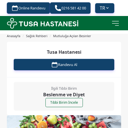
TR
Online Randevu
0216 581 42 00
Anasayfa
/
Sağlık Rehberi
/
Mutluluğa Açılan Besinler
Tusa Hastanesi
Randevu Al
İlgili Tıbbi Birim
Beslenme ve Diyet
Tıbbi Birim İncele