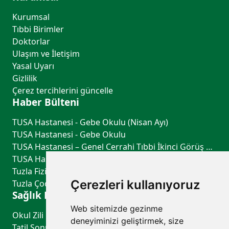
Kurumsal
Tıbbi Birimler
Doktorlar
Ulaşım ve İletişim
Yasal Uyarı
Gizlilik
Çerez tercihlerini güncelle
Haber Bülteni
TUSA Hastanesi - Gebe Okulu (Nisan Ayı)
TUSA Hastanesi - Gebe Okulu
TUSA Hastanesi – Genel Cerrahi Tıbbi İkinci Görüş Hizmeti
TUSA Hastanesi – Göğüs Hastalıkları Tıbbi İkinci Görüş Hizmeti
Tuzla Fiziksel Tıp ve Rehabilitasyon - TUSA Hastanesi
Çerezleri kullanıyoruz
Tuzla Çocuk Sağlığı ve Hastalıkları - TUSA Hastanesi
Sağlık Rehberi
Web sitemizde gezinme
Okul Zili Çalmadan Önce: Çocuğunuzun Sağlık Kontrol Listesi
deneyiminizi geliştirmek, size
Tatil Sonrası Uyku Düzeni ve Biyolojik Saati Yeniden Dengelemenin Yolları