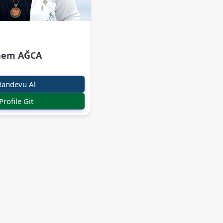
inem AĞCA
Randevu Al
Profile Git