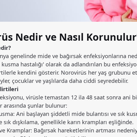
üs Nedir ve Nasıl Korunulur
dir?
nya genelinde mide ve bağırsak enfeksiyonlarına neden
ş kusma hastalığı' olarak da adlandırılan bu enfeksiy
irtilerle kendini gösterir. Norovirüs her yaş grubunu et
eyler, çocuklar ve yaşlılarda daha ciddi seyredebilir.
irtileri
ksiyonu, virüsle temastan 12 ila 48 saat sonra ani bir
ler arasında şunlar bulunur:
Kusma: Ani başlayan şiddetli mide bulantısı ve sık ku
ve sık dışkılama, genellikle karın krampları eşliğinde.
 ve Kramplar: Bağırsak hareketlerinin artması nedeniyl