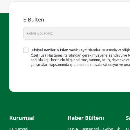
E-Bülten
Kişisel Verilerin İşlenmesi:
Kayıt işlemleri sırasında verdiğim
Özel Tusa Hastanesi tarafından gerek muayene, randevu ve ted
sağlıkla ilgili her türlü bilgilendirme, tanıtım, açılış, davet ve et
çalışmaları kapsamında işlenmesine muvafakat ediyor ve ona
Kurumsal
Haber Bülteni
S
Kurumsal
TUSA Hastanesi - Gebe Okulu (Nisan Ayı)