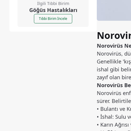
İlgili Tıbbi Birim
Göğüs Hastalıkları
Tıbbi Birim İncele
Norovir
Norovirüs Ne
Norovirüs, dü
Genellikle 'kı
ishal gibi bel
zayıf olan bir
Norovirüs Bel
Norovirüs enfe
sürer. Belirti
• Bulantı ve 
• İshal: Sulu 
• Karın Ağrısı