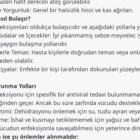
Bazen hafif dereceli ateş görülebilir.
e Yorgunluk: Genel bir halsizlik hissi ve kas ağrıları.
ıl Bulaşır?
ksiyonları oldukça bulaşıcıdır ve aşağıdaki yollarla ya
ıdalar ve İçecekler: İyi yıkanmamış sebze-meyveler, iy
yaygın bulaşma yollarıdır.
ilerle Temas: Hasta kişilerle doğrudan temas veya on
den olabilir.
 Eşyalar: Enfekte bir kişi tarafından dokunulan yüzeyl
runma Yolları
ksiyonu için spesifik bir antiviral tedavi bulunmamakt
iğinden geçer. Ancak bu süre zarfında vücudu destekl
ketimi: Dehidrasyonu önlemek için su, tuzlu ayran veya
me: İshal ve kusmayı tetiklememek için yağsız ve baha
ücudun enfeksiyonla savaşabilmesi için yeterince di
ise şu önlemler alınmalıdır: