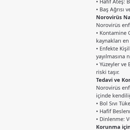
• Hafif Ateş: 
• Baş Ağrısı v
Norovirüs Nas
Norovirüs enfe
• Kontamine G
kaynakları en 
• Enfekte Kiş
yayılmasına ne
• Yüzeyler ve
riski taşır.
Tedavi ve Ko
Norovirüs enfe
içinde kendil
• Bol Sıvı Tü
• Hafif Beslen
• Dinlenme: V
Korunma için 