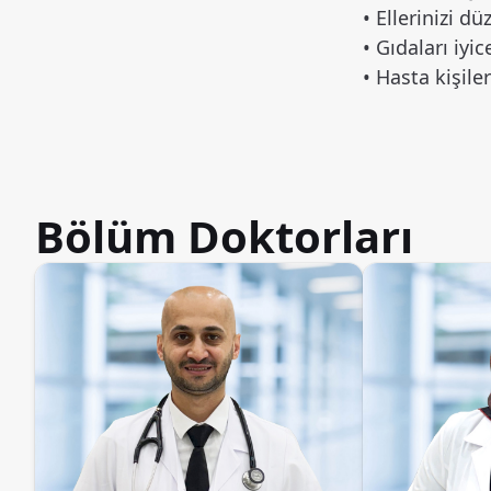
• Ellerinizi d
• Gıdaları iyi
• Hasta kişil
Bölüm Doktorları