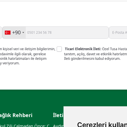
+90
 kişisel veri ve iletişim bilgilerimin,
Ticari Elektronik İleti:
Özel Tusa Hastan
avimle ilgili olarak, gerekse
tanıtım, açılış, davet ve etkinlik hatırlat
kinlik hatırlatmaları ile iletişim
İleti gönderilmesini kabul ediyorum.
y veriyorum.
ağlık Rehberi
İletişim
Çerezleri kulla
Okul Zili Çalmadan Önce: Çocuğunuzun Sağlık Kontrol Listesi
Aydıntepe Mah. Güzin Sk.