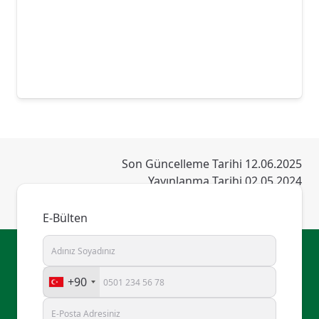
Eğitimi Belgesi- 21 Aralık 2009
İstanbul Valiliği İstanbul İl Sağlık Müdürlüğü
Teşekkür Belgesi- 4 Mart 2009
52.Türkiye Milli Pediatri Kongresi 12-16
Kasım 2008 Antalya
40. Türk Pediatri Kongresi Katılımı ve Olgu
Sunumu 21-25 Haziran 2004 İstanbul
Son Güncelleme Tarihi 12.06.2025
Çocuklarda Ender Görülmeyen Bir Periyodik
Yayınlanma Tarihi 02.05.2024
Ateş Nedeni: PFAPA Sendromu
E-Bülten
Dr. Çağatay Acar*, Prof. Dr. Şükrü Hatun,
Prof. Dr. Emin Sami Arısoy
38. Türk Pediatri Kongresi 10-14 Haziran
+90
2002 İstanbul