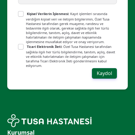
5. Ulusal Çocuk Enfeksiyon Hastalıkları
Sempozyumu 18 Ocak 2002 Kocaeli
Kişisel Verilerin İşlenmesi:
Kayıt işlemleri sırasında
verdiğim kişisel veri ve iletişim bilgilerimin, Özel Tusa
Hastanesi tarafından gerek muayene, randevu ve
11. Ulusal Neonatoloji Kongresi 25-28
tedavimle ilgili olarak, gerekse sağlıkla ilgili her türlü
bilgilendirme, tanıtım, açılış, davet ve etkinlik
Haziran 2001 Samsun
hatırlatmaları ile iletişim çalışmaları kapsamında
işlenmesine muvafakat ediyor ve onay veriyorum.
11. Ulusal Neonatoloji’de Yenilikler Kursu
Ticari Elektronik İleti:
Özel Tusa Hastanesi tarafından
sağlıkla ilgili her türlü bilgilendirme, tanıtım, açılış, davet
25-28 Haziran 2001 Samsun
ve etkinlik hatırlatmaları ile iletişim çalışmaları için
tarafıma Ticari Elektronik İleti gönderilmesini kabul
ediyorum.
Uzmanlık Tezi: Nedeni Bilinmeyen Akut
Kaydol
Ateşli 0-36 Aylık Çocuklarda Klinik ve
Laboratuvar Değerlendirme
Tez Danışmanı: Prof.Dr. Emin Sami Arısoy,
Kocaeli Üniversitesi Tıp Fakültesi Çocuk
Sağlığı ve Hastalıkları Anabilim Dalı,
Enfeksiyon Hastalıkları Bilim Dalı
Kurumsal