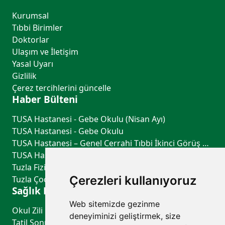
Kurumsal
Tıbbi Birimler
Doktorlar
Ulaşım ve İletişim
Yasal Uyarı
Gizlilik
Çerez tercihlerini güncelle
Haber Bülteni
TUSA Hastanesi - Gebe Okulu (Nisan Ayı)
TUSA Hastanesi - Gebe Okulu
TUSA Hastanesi – Genel Cerrahi Tıbbi İkinci Görüş Hizmeti
TUSA Hastanesi – Göğüs Hastalıkları Tıbbi İkinci Görüş Hizmeti
Tuzla Fiziksel Tıp ve Rehabilitasyon - TUSA Hastanesi
Çerezleri kullanıyoruz
Tuzla Çocuk Sağlığı ve Hastalıkları - TUSA Hastanesi
Sağlık Rehberi
Web sitemizde gezinme
Okul Zili Çalmadan Önce: Çocuğunuzun Sağlık Kontrol Listesi
deneyiminizi geliştirmek, size
Tatil Sonrası Uyku Düzeni ve Biyolojik Saati Yeniden Dengelemenin Yolları