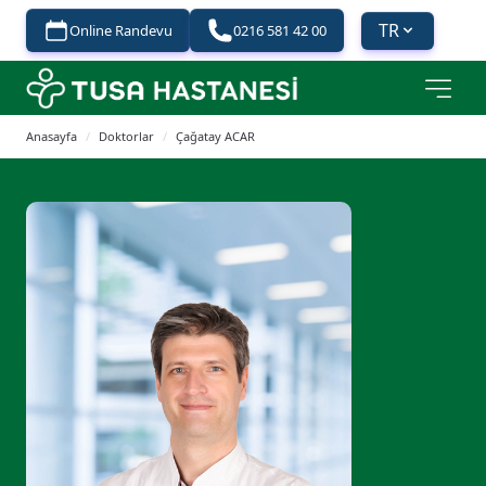
TR
Online Randevu
0216 581 42 00
Anasayfa
/
Doktorlar
/
Çağatay ACAR