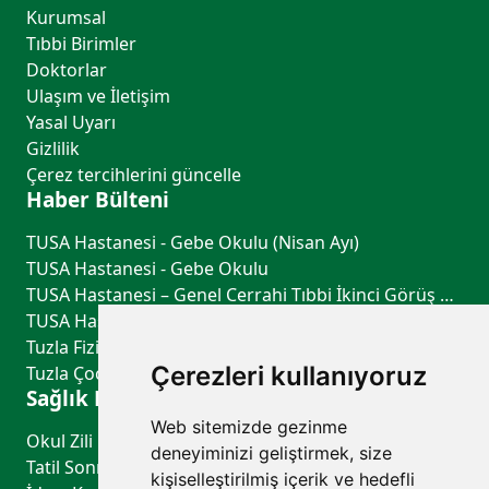
Kurumsal
Tıbbi Birimler
Doktorlar
Ulaşım ve İletişim
Yasal Uyarı
Gizlilik
Çerez tercihlerini güncelle
Haber Bülteni
TUSA Hastanesi - Gebe Okulu (Nisan Ayı)
TUSA Hastanesi - Gebe Okulu
TUSA Hastanesi – Genel Cerrahi Tıbbi İkinci Görüş Hizmeti
TUSA Hastanesi – Göğüs Hastalıkları Tıbbi İkinci Görüş Hizmeti
Tuzla Fiziksel Tıp ve Rehabilitasyon - TUSA Hastanesi
Çerezleri kullanıyoruz
Tuzla Çocuk Sağlığı ve Hastalıkları - TUSA Hastanesi
Sağlık Rehberi
Web sitemizde gezinme
Okul Zili Çalmadan Önce: Çocuğunuzun Sağlık Kontrol Listesi
deneyiminizi geliştirmek, size
Tatil Sonrası Uyku Düzeni ve Biyolojik Saati Yeniden Dengelemenin Yolları
kişiselleştirilmiş içerik ve hedefli