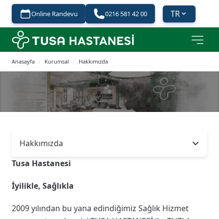
TR
Online Randevu
0216 581 42 00
Anasayfa
/
Kurumsal
/
Hakkımızda
Hakkımızda
- press button to select new section.
Tusa Hastanesi
İyilikle, Sağlıkla
2009 yılından bu yana edindiğimiz Sağlık Hizmet