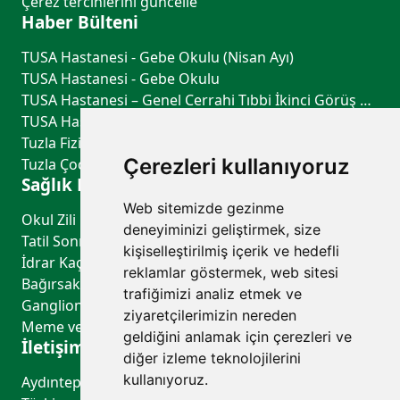
Çerez tercihlerini güncelle
Haber Bülteni
TUSA Hastanesi - Gebe Okulu (Nisan Ayı)
TUSA Hastanesi - Gebe Okulu
TUSA Hastanesi – Genel Cerrahi Tıbbi İkinci Görüş Hizmeti
TUSA Hastanesi – Göğüs Hastalıkları Tıbbi İkinci Görüş Hizmeti
Tuzla Fiziksel Tıp ve Rehabilitasyon - TUSA Hastanesi
Çerezleri kullanıyoruz
Tuzla Çocuk Sağlığı ve Hastalıkları - TUSA Hastanesi
Sağlık Rehberi
Web sitemizde gezinme
Okul Zili Çalmadan Önce: Çocuğunuzun Sağlık Kontrol Listesi
deneyiminizi geliştirmek, size
Tatil Sonrası Uyku Düzeni ve Biyolojik Saati Yeniden Dengelemenin Yolları
kişiselleştirilmiş içerik ve hedefli
İdrar Kaçırma Belirtileri, Nedenleri ve Tedavi Yöntemleri
reklamlar göstermek, web sitesi
Bağırsak Sağlığının Genel Sağlık Üzerindeki Etkileri
trafiğimizi analiz etmek ve
Ganglion Kisti ve Baker Kisti Aspirasyonu (El, El Bileği ve Diz Bölgesindeki Kistlerin Boşaltılması)
ziyaretçilerimizin nereden
Meme ve Tiroid Kist Aspirasyonu (Kistlerin Boşaltılması)
geldiğini anlamak için çerezleri ve
İletişim
diğer izleme teknolojilerini
kullanıyoruz.
Aydıntepe Mah. Güzin Sk. No:6 34959 Tuzla/İstanbul,