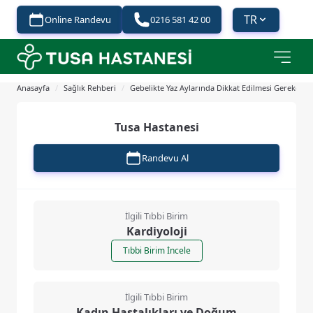
TR
Online Randevu
0216 581 42 00
Anasayfa
/
Sağlık Rehberi
/
Gebelikte Yaz Aylarında Dikkat Edilmesi Gerekenle
Tusa Hastanesi
Randevu Al
İlgili Tıbbi Birim
Kardiyoloji
Tıbbi Birim İncele
İlgili Tıbbi Birim
Kadın Hastalıkları ve Doğum