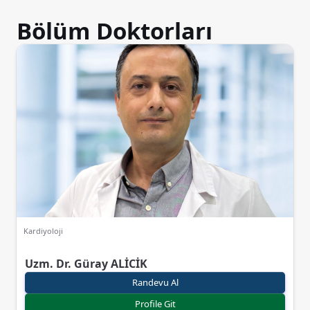
Bölüm Doktorları
Kardiyoloji
Uzm. Dr. Güray ALİCİK
Randevu Al
Profile Git